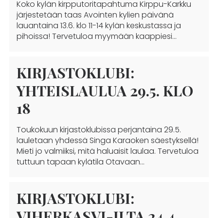
Koko kylän kirpputoritapahtuma Kirppu-Karkku
järjestetään taas Avointen kylien päivänä
lauantaina 13.6. klo 11-14 kylän keskustassa ja
pihoissa! Tervetuloa myymään kaappiesi…
KIRJASTOKLUBI:
YHTEISLAULUA 29.5. KLO
18
Toukokuun kirjastoklubissa perjantaina 29.5.
lauletaan yhdessä Singa Karaoken säestyksellä!
Mieti jo valmiiksi, mitä haluaisit laulaa. Tervetuloa
tuttuun tapaan kylätila Otavaan…
KIRJASTOKLUBI:
VIHERKASVI-ILTA 24.4.