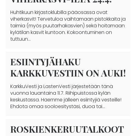
Huhtikuun kirjastoklubilla pääosassa ovat
viherkasvit! Tervetuloa vaihtamaan pistokkaita ja
taimia (myös puutarhakasvien) sekä hoitamaan
kylätilan kasvit kuntoon. Kokoontuminen on
tuttuun…
ESIINTYJÄHAKU
KARKKUVESTIIN ON AUKI!
KarkkuVesti ja LastenVesti järjestetään tänä
vuonna lauantaina 11.7. Riihipuistossa kylän
keskustassa. Haemme jälleen esiintyjiä vesteille!
Ehdota omaa sooloesitystäsi, duoa tai…
ROSKIENKERUUTALKOOT