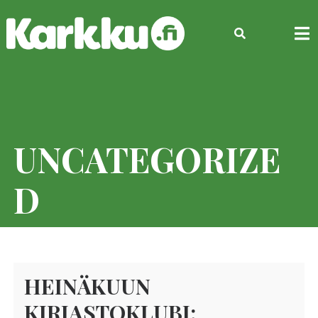
Skip
to
content
UNCATEGORIZE
D
HEINÄKUUN
KIRJASTOKLUBI: