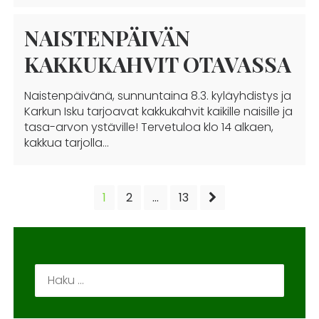
NAISTENPÄIVÄN
KAKKUKAHVIT OTAVASSA
Naistenpäivänä, sunnuntaina 8.3. kyläyhdistys ja
Karkun Isku tarjoavat kakkukahvit kaikille naisille ja
tasa-arvon ystäville! Tervetuloa klo 14 alkaen,
kakkua tarjolla…
ARTIKKELIEN
1
2
…
13
SIVUTUS
Haku: