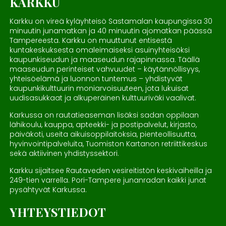
KARKKU
Karkku on vireä kyläyhteisö Sastamalan kaupungissa 30
minuutin junamatkan ja 40 minuutin ajomatkan päässä
Tampereesta. Karkku on muuttunut entisestä
kuntakeskuksesta omaleimaiseksi asuinyhteisöksi
kaupunkiseudun ja maaseudun rajapinnassa. Täällä
maaseudun perinteiset vahvuudet – käytännöllisyys,
yhteisöelämä ja luonnon tuntemus – yhdistyvät
kaupunkikulttuurin moniarvoisuuteen, jota lukuisat
uudisasukkaat ja alkuperäinen kulttuuriväki vaalivat.
Karkussa on rautatieaseman lisäksi sadan oppilaan
lähikoulu, kauppa, apteekki- ja postipalvelut, kirjasto,
päiväkoti, useita aikuisoppilaitoksia, pienteollisuutta,
hyvinvointipalveluita, Tuomiston Kartanon retriittikeskus
sekä aktiivinen yhdistyssektori.
Karkku sijaitsee Rautaveden vesireitistön keskivaiheilla ja
249-tien varrella. Pori-Tampere junanradan kaikki junat
pysähtyvät Karkussa.
YHTEYSTIEDOT