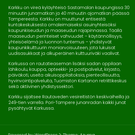
Karkku on vireä kyläyhteisö Sastamalan kaupungissa 30
minuutin junamatkan ja 40 minuutin ajomatkan päässä
Tampereesta. Karkku on muuttunut entisestä
kuntakeskuksesta omaleimaiseksi asuinyhteisöksi
kaupunkiseudun ja maaseudun rajapinnassa. Täällä
maaseudun perinteiset vahvuudet – käytännöllisyys,
yhteisöelämä ja luonnon tuntemus – yhdistyvät
kaupunkikulttuurin moniarvoisuuteen, jota lukuisat
uudisasukkaat ja alkuperäinen kulttuuriväki vaalivat.
Karkussa on rautatieaseman lisäksi sadan oppilaan
lähikoulu, kauppa, apteekki- ja postipalvelut, kirjasto,
päiväkoti, useita aikuisoppilaitoksia, pienteollisuutta,
hyvinvointipalveluita, Tuomiston Kartanon retriittikeskus
sekä aktiivinen yhdistyssektori.
Karkku sijaitsee Rautaveden vesireitistön keskivaiheilla ja
249-tien varrella. Pori-Tampere junanradan kaikki junat
pysähtyvät Karkussa.