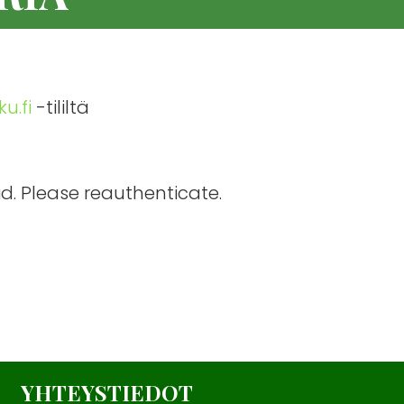
u.fi
-tililtä
d. Please reauthenticate.
YHTEYSTIEDOT