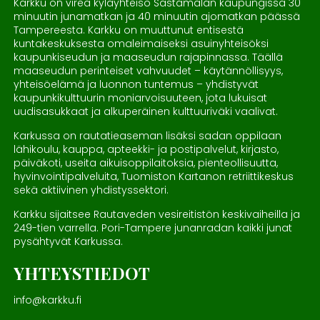
Karkku on vireä kyläyhteisö Sastamalan kaupungissa 30
minuutin junamatkan ja 40 minuutin ajomatkan päässä
Tampereesta. Karkku on muuttunut entisestä
kuntakeskuksesta omaleimaiseksi asuinyhteisöksi
kaupunkiseudun ja maaseudun rajapinnassa. Täällä
maaseudun perinteiset vahvuudet – käytännöllisyys,
yhteisöelämä ja luonnon tuntemus – yhdistyvät
kaupunkikulttuurin moniarvoisuuteen, jota lukuisat
uudisasukkaat ja alkuperäinen kulttuuriväki vaalivat.
Karkussa on rautatieaseman lisäksi sadan oppilaan
lähikoulu, kauppa, apteekki- ja postipalvelut, kirjasto,
päiväkoti, useita aikuisoppilaitoksia, pienteollisuutta,
hyvinvointipalveluita, Tuomiston Kartanon retriittikeskus
sekä aktiivinen yhdistyssektori.
Karkku sijaitsee Rautaveden vesireitistön keskivaiheilla ja
249-tien varrella. Pori-Tampere junanradan kaikki junat
pysähtyvät Karkussa.
YHTEYSTIEDOT
info@karkku.fi