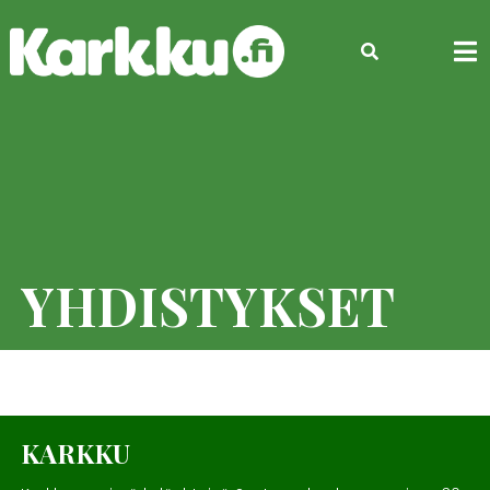
Skip
to
content
YHDISTYKSET
KARKKU