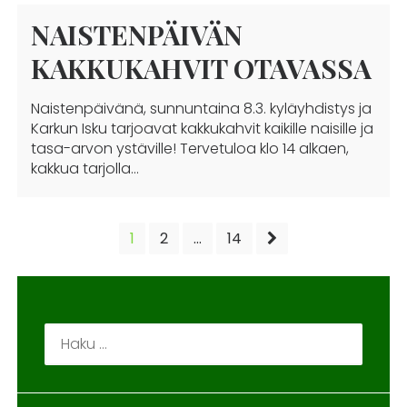
NAISTENPÄIVÄN
KAKKUKAHVIT OTAVASSA
Naistenpäivänä, sunnuntaina 8.3. kyläyhdistys ja
Karkun Isku tarjoavat kakkukahvit kaikille naisille ja
tasa-arvon ystäville! Tervetuloa klo 14 alkaen,
kakkua tarjolla…
ARTIKKELIEN
1
2
…
14
SIVUTUS
Haku: