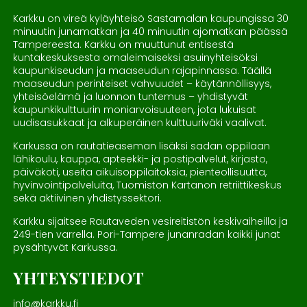
Karkku on vireä kyläyhteisö Sastamalan kaupungissa 30
minuutin junamatkan ja 40 minuutin ajomatkan päässä
Tampereesta. Karkku on muuttunut entisestä
kuntakeskuksesta omaleimaiseksi asuinyhteisöksi
kaupunkiseudun ja maaseudun rajapinnassa. Täällä
maaseudun perinteiset vahvuudet – käytännöllisyys,
yhteisöelämä ja luonnon tuntemus – yhdistyvät
kaupunkikulttuurin moniarvoisuuteen, jota lukuisat
uudisasukkaat ja alkuperäinen kulttuuriväki vaalivat.
Karkussa on rautatieaseman lisäksi sadan oppilaan
lähikoulu, kauppa, apteekki- ja postipalvelut, kirjasto,
päiväkoti, useita aikuisoppilaitoksia, pienteollisuutta,
hyvinvointipalveluita, Tuomiston Kartanon retriittikeskus
sekä aktiivinen yhdistyssektori.
Karkku sijaitsee Rautaveden vesireitistön keskivaiheilla ja
249-tien varrella. Pori-Tampere junanradan kaikki junat
pysähtyvät Karkussa.
YHTEYSTIEDOT
info@karkku.fi