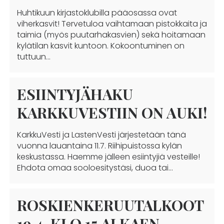
Huhtikuun kirjastoklubilla pääosassa ovat
viherkasvit! Tervetuloa vaihtamaan pistokkaita ja
taimia (myös puutarhakasvien) sekä hoitamaan
kylätilan kasvit kuntoon. Kokoontuminen on
tuttuun…
ESIINTYJÄHAKU
KARKKUVESTIIN ON AUKI!
KarkkuVesti ja LastenVesti järjestetään tänä
vuonna lauantaina 11.7. Riihipuistossa kylän
keskustassa. Haemme jälleen esiintyjiä vesteille!
Ehdota omaa sooloesitystäsi, duoa tai…
ROSKIENKERUUTALKOOT
19.4. KLO 15 ALKAEN