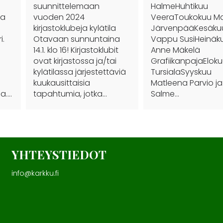
suunnittelemaan
HalmeHuhtikuu
sa
vuoden 2024
VeeraToukokuu Ma
kirjastoklubeja kylätila
JärvenpääKesäku
i.
Otavaan sunnuntaina
Vappu SusiHeinäk
14.1. klo 16! Kirjastoklubit
Anne Mäkelä
ovat kirjastossa ja/tai
GrafiikanpajaElok
kylätilassa järjestettäviä
TursialaSyyskuu
kuukausittaisia
Matleena Parvio ja
a.…
tapahtumia, jotka…
Salme…
YHTEYSTIEDOT
info@karkku.fi