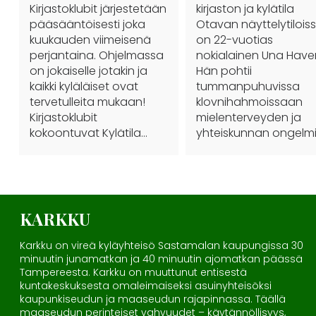
Kirjastoklubit järjestetään
kirjaston ja kylätila
pääsääntöisesti joka
Otavan näyttelytilois
kuukauden viimeisenä
on 22-vuotias
perjantaina. Ohjelmassa
nokialainen Una Haver
on jokaiselle jotakin ja
Hän pohtii
kaikki kyläläiset ovat
tummanpuhuvissa
tervetulleita mukaan!
klovnihahmoissaan
Kirjastoklubit
mielenterveyden ja
kokoontuvat Kylätila…
yhteiskunnan ongelmi
KARKKU
Karkku on vireä kyläyhteisö Sastamalan kaupungissa 30
minuutin junamatkan ja 40 minuutin ajomatkan päässä
Tampereesta. Karkku on muuttunut entisestä
kuntakeskuksesta omaleimaiseksi asuinyhteisöksi
kaupunkiseudun ja maaseudun rajapinnassa. Täällä
maaseudun perinteiset vahvuudet – käytännöllisyys,