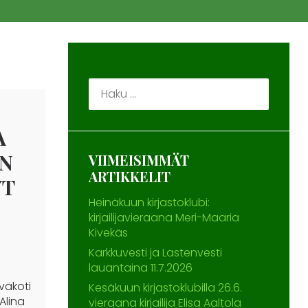
Haku:
A
ON
VIIMEISIMMÄT
ARTIKKELIT
YT
Heinäkuun kirjastoklubi:
kirjailijavieraana Meri-Maaria
Kivekäs
Karkkuvesti ja Lastenvesti
lauantaina 11.7.2026
väkoti
Kesäkuun kirjastoklubilla 26.6.
Alina
vieraana kirjailija Elisa Aaltola