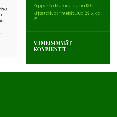
Kirppu-Karkku lauantaina 13.6.
isa
Kirjastoklubi: Yhteislaulua 29.5. klo
u
18
uu
uu
VIIMEISIMMÄT
KOMMENTIT