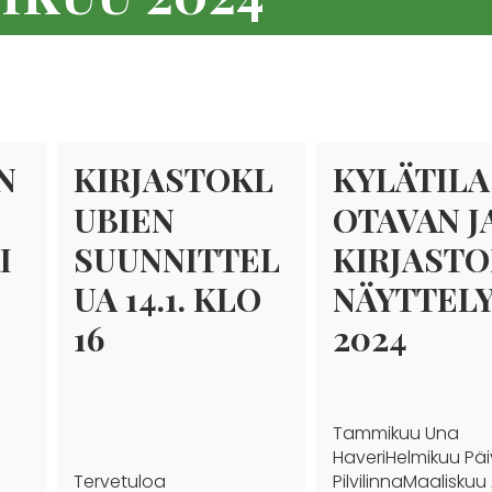
N
KIRJASTOKL
KYLÄTILA
UBIEN
OTAVAN J
I
SUUNNITTEL
KIRJAST
UA 14.1. KLO
NÄYTTEL
16
2024
Tammikuu Una
HaveriHelmikuu Päi
Tervetuloa
PilvilinnaMaaliskuu 