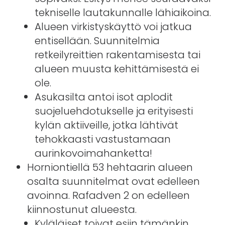
tekniselle lautakunnalle lähiaikoina.
Alueen virkistyskäyttö voi jatkua
entisellään. Suunnitelmia
retkeilyreittien rakentamisesta tai
alueen muusta kehittämisestä ei
ole.
Asukasilta antoi isot aplodit
suojeluehdotukselle ja erityisesti
kylän aktiiveille, jotka lähtivät
tehokkaasti vastustamaan
aurinkovoimahanketta!
Horniontiellä 53 hehtaarin alueen
osalta suunnitelmat ovat edelleen
avoinna. Rafadven 2 on edelleen
kiinnostunut alueesta.
Kyläläiset toivat esiin tämänkin