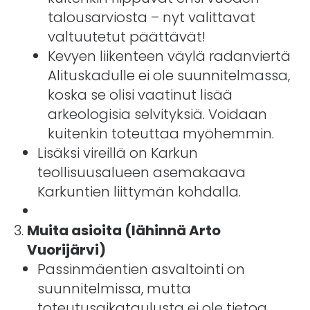
talousarviosta – nyt valittavat
valtuutetut päättävät!
Kevyen liikenteen väylä radanviertä
Alituskadulle ei ole suunnitelmassa,
koska se olisi vaatinut lisää
arkeologisia selvityksiä. Voidaan
kuitenkin toteuttaa myöhemmin.
Lisäksi vireillä on Karkun
teollisuusalueen asemakaava
Karkuntien liittymän kohdalla.
Muita asioita (lähinnä Arto
Vuorijärvi)
Passinmäentien asvaltointi on
suunnitelmissa, mutta
toteutusaikataulusta ei ole tietoa