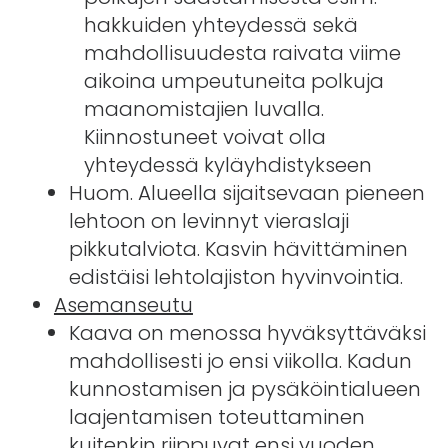
hakkuiden yhteydessä sekä
mahdollisuudesta raivata viime
aikoina umpeutuneita polkuja
maanomistajien luvalla.
Kiinnostuneet voivat olla
yhteydessä kyläyhdistykseen
Huom. Alueella sijaitsevaan pieneen
lehtoon on levinnyt vieraslaji
pikkutalviota. Kasvin hävittäminen
edistäisi lehtolajiston hyvinvointia.
Asemanseutu
Kaava on menossa hyväksyttäväksi
mahdollisesti jo ensi viikolla. Kadun
kunnostamisen ja pysäköintialueen
laajentamisen toteuttaminen
kuitenkin riippuvat ensi vuoden