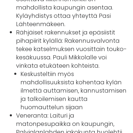
mahdollista kaupungin asentaa.
Kyläyhdistys ottaa yhteyttä Pasi
Lähteenmäkeen.
Rähjäiset rakennukset ja epäsiistit
pihapiirit kylällä: Rakennusvalvonta
tekee katselmuksen vuosittain touko-
kesäkuussa. Pauli Mikkolalle voi
vinkata etukäteen kohteista.
Keskusteltiin myös
mahdollisuuksista kohentaa kylän
ilmettä auttamisen, kannustamisen
ja talkoilemisen kautta
huomauttelun sijaan
Veneranta: Laituri ja
matonpesupaikka on kaupungin,
Palvialanlahden jakokunta huolehtii