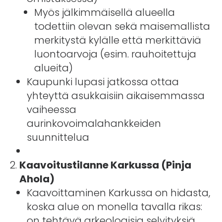
Myös jälkimmäisellä alueella
todettiin olevan sekä maisemallista
merkitystä kylälle että merkittäviä
luontoarvoja (esim. rauhoitettuja
alueita)
Kaupunki lupasi jatkossa ottaa
yhteyttä asukkaisiin aikaisemmassa
vaiheessa
aurinkovoimalahankkeiden
suunnittelua
Kaavoitustilanne Karkussa (Pinja
Ahola)
Kaavoittaminen Karkussa on hidasta,
koska alue on monella tavalla rikas:
on tehtävä arkeologisia selvityksiä,