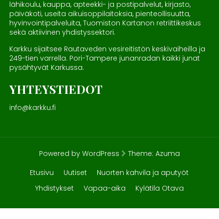
lähikoulu, kauppa, apteekki- ja postipalvelut, kirjasto,
päiväkoti, useita aikuisoppilaitoksia, pienteollisuutta,
hyvinvointipalveluita, Tuomiston Kartanon retriittikeskus
sekä aktiivinen yhdistyssektori.
Karkku sijaitsee Rautaveden vesireitistön keskivaiheilla ja
249-tien varrella. Pori-Tampere junanradan kaikki junat
pysähtyvät Karkussa.
YHTEYSTIEDOT
info@karkku.fi
Powered by WordPress
Theme:
Azuma
Etusivu
Uutiset
Nuorten kahvila ja aputyöt
Yhdistykset
Vapaa-aika
Kylätila Otava