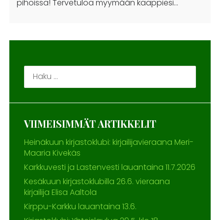
pihoissa! Tervetuloa myymään kaappiesi…
Haku:
VIIMEISIMMÄT ARTIKKELIT
Heinäkuun kirjastoklubi: kirjailijavieraana Meri-
Maaria Kivekäs
Karkkuvesti ja Lastenvesti lauantaina 11.7.2026
Kesäkuun kirjastoklubilla 26.6. vieraana
kirjailija Elisa Aaltola
Kirppu-Karkku lauantaina 13.6.