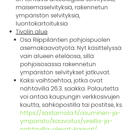
maisemaselvityksiä, rakennetun
ympäristön selvityksiä,
luontokartoituksia
Tivolin alue
Osa Riippiläntien pohjoispuolen
asemakaavatyötä. Nyt käsittelyssä
vain alueen eteläosa, sillä
pohjoisosassa rakennetun
ympäristön selvitykset jatkuvat.
Kaksi vaihtoehtoa, jotka ovat
nähtävillä 26.3. saakka. Palautetta
voi antaa kaupungin verkkosivujen
kautta, sähköpostilla tai postitse, ks.
https://sastamala.fi/asuminen-ja-
ymparisto/kaavoitus/vireilla-ja-
nahtavilla-olevat-kaavat/