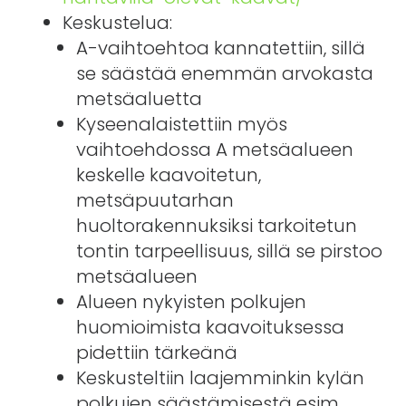
Keskustelua:
A-vaihtoehtoa kannatettiin, sillä
se säästää enemmän arvokasta
metsäaluetta
Kyseenalaistettiin myös
vaihtoehdossa A metsäalueen
keskelle kaavoitetun,
metsäpuutarhan
huoltorakennuksiksi tarkoitetun
tontin tarpeellisuus, sillä se pirstoo
metsäalueen
Alueen nykyisten polkujen
huomioimista kaavoituksessa
pidettiin tärkeänä
Keskusteltiin laajemminkin kylän
polkujen säästämisestä esim.