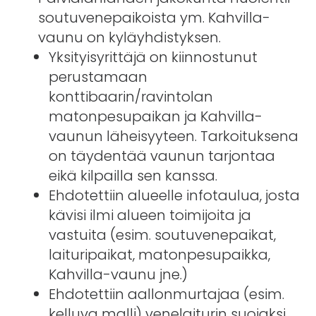
soutuvenepaikoista ym. Kahvilla-
vaunu on kyläyhdistyksen.
Yksityisyrittäjä on kiinnostunut
perustamaan
konttibaarin/ravintolan
matonpesupaikan ja Kahvilla-
vaunun läheisyyteen. Tarkoituksena
on täydentää vaunun tarjontaa
eikä kilpailla sen kanssa.
Ehdotettiin alueelle infotaulua, josta
kävisi ilmi alueen toimijoita ja
vastuita (esim. soutuvenepaikat,
laituripaikat, matonpesupaikka,
Kahvilla-vaunu jne.)
Ehdotettiin aallonmurtajaa (esim.
kelluva malli) venelaiturin suojaksi.