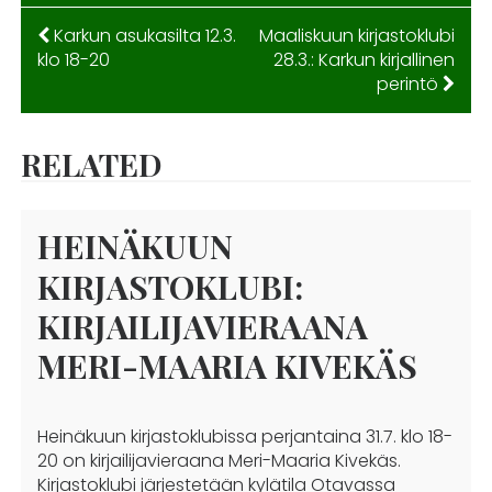
ARTIKKELIEN
Karkun asukasilta 12.3.
Maaliskuun kirjastoklubi
klo 18-20
28.3.: Karkun kirjallinen
SELAUS
perintö
RELATED
HEINÄKUUN
KIRJASTOKLUBI:
KIRJAILIJAVIERAANA
MERI-MAARIA KIVEKÄS
Heinäkuun kirjastoklubissa perjantaina 31.7. klo 18-
20 on kirjailijavieraana Meri-Maaria Kivekäs.
Kirjastoklubi järjestetään kylätila Otavassa