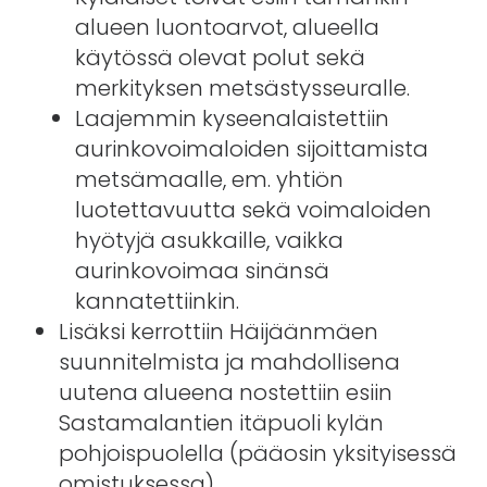
alueen luontoarvot, alueella
käytössä olevat polut sekä
merkityksen metsästysseuralle.
Laajemmin kyseenalaistettiin
aurinkovoimaloiden sijoittamista
metsämaalle, em. yhtiön
luotettavuutta sekä voimaloiden
hyötyjä asukkaille, vaikka
aurinkovoimaa sinänsä
kannatettiinkin.
Lisäksi kerrottiin Häijäänmäen
suunnitelmista ja mahdollisena
uutena alueena nostettiin esiin
Sastamalantien itäpuoli kylän
pohjoispuolella (pääosin yksityisessä
omistuksessa)