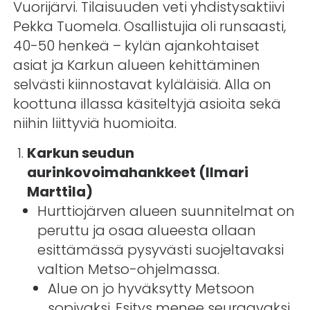
Vuorijärvi. Tilaisuuden veti yhdistysaktiivi
Pekka Tuomela. Osallistujia oli runsaasti,
40-50 henkeä – kylän ajankohtaiset
asiat ja Karkun alueen kehittäminen
selvästi kiinnostavat kyläläisiä. Alla on
koottuna illassa käsiteltyjä asioita sekä
niihin liittyviä huomioita.
Karkun seudun
aurinkovoimahankkeet (Ilmari
Marttila)
Hurttiojärven alueen suunnitelmat on
peruttu ja osaa alueesta ollaan
esittämässä pysyvästi suojeltavaksi
valtion Metso-ohjelmassa.
Alue on jo hyväksytty Metsoon
sopivaksi. Esitys menee seuraavaksi