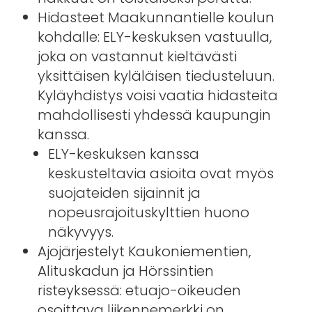
Hidasteet Maakunnantielle koulun
kohdalle: ELY-keskuksen vastuulla,
joka on vastannut kieltävästi
yksittäisen kyläläisen tiedusteluun.
Kyläyhdistys voisi vaatia hidasteita
mahdollisesti yhdessä kaupungin
kanssa.
ELY-keskuksen kanssa
keskusteltavia asioita ovat myös
suojateiden sijainnit ja
nopeusrajoituskylttien huono
näkyvyys.
Ajojärjestelyt Kaukoniementien,
Alituskadun ja Hörssintien
risteyksessä: etuajo-oikeuden
osoittava liikennemerkki on