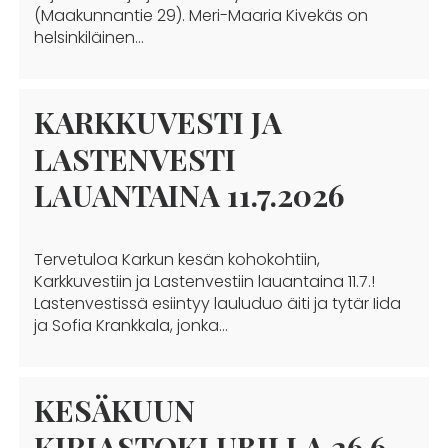
(Maakunnantie 29). Meri-Maaria Kivekäs on
helsinkiläinen…
KARKKUVESTI JA
LASTENVESTI
LAUANTAINA 11.7.2026
Tervetuloa Karkun kesän kohokohtiin,
Karkkuvestiin ja Lastenvestiin lauantaina 11.7.!
Lastenvestissä esiintyy lauluduo äiti ja tytär Iida
ja Sofia Krankkala, jonka…
KESÄKUUN
KIRJASTOKLUBILLA 26.6.