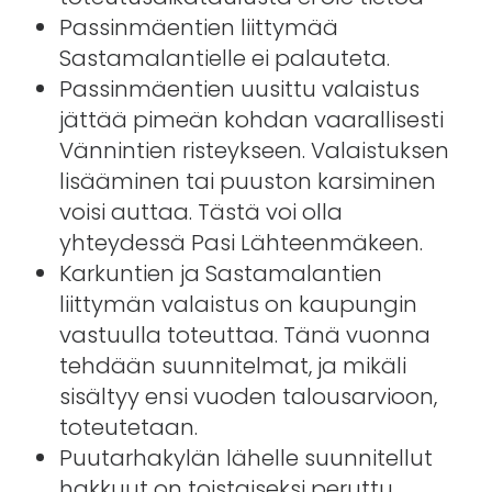
Passinmäentien liittymää
Sastamalantielle ei palauteta.
Passinmäentien uusittu valaistus
jättää pimeän kohdan vaarallisesti
Vännintien risteykseen. Valaistuksen
lisääminen tai puuston karsiminen
voisi auttaa. Tästä voi olla
yhteydessä Pasi Lähteenmäkeen.
Karkuntien ja Sastamalantien
liittymän valaistus on kaupungin
vastuulla toteuttaa. Tänä vuonna
tehdään suunnitelmat, ja mikäli
sisältyy ensi vuoden talousarvioon,
toteutetaan.
Puutarhakylän lähelle suunnitellut
hakkuut on toistaiseksi peruttu.