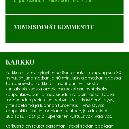
Kirjastoklubi: Yhteislaulua 29.5. klo 18
VIIMEISIMMÄT KOMMENTIT
KARKKU
Karkku on vireä kyläyhteisö Sastamalan kaupungissa 30
minuutin junamatkan ja 40 minuutin ajomatkan päässä
Tampereesta. Karkku on muuttunut entisestä
kuntakeskuksesta omaleimaiseksi asuinyhteisöksi
kaupunkiseudun ja maaseudun rajapinnassa. Täällä
maaseudun perinteiset vahvuudet – käytännöllisyys,
yhteisöelämä ja luonnon tuntemus – yhdistyvät
kaupunkikulttuurin moniarvoisuuteen, jota lukuisat
uudisasukkaat ja alkuperäinen kulttuuriväki vaalivat.
Karkussa on rautatieaseman lisäksi sadan oppilaan