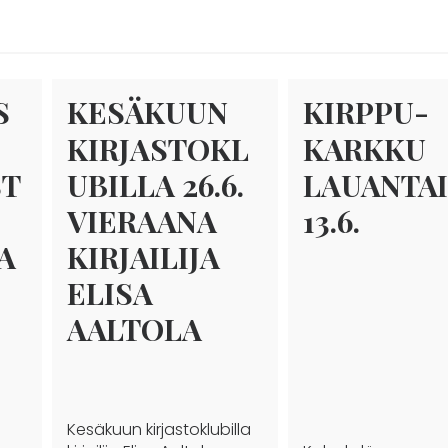
S
KESÄKUUN
KIRPPU-
KIRJASTOKL
KARKKU
ST
UBILLA 26.6.
LAUANTA
VIERAANA
13.6.
A
KIRJAILIJA
ELISA
AALTOLA
Kesäkuun kirjastoklubilla