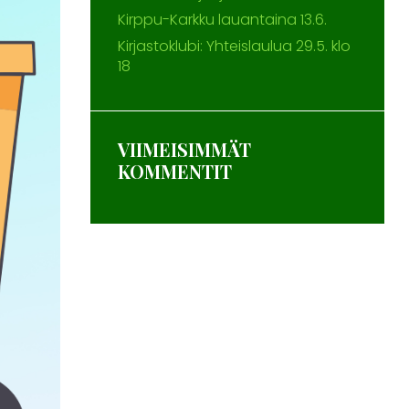
Kirppu-Karkku lauantaina 13.6.
Kirjastoklubi: Yhteislaulua 29.5. klo
18
VIIMEISIMMÄT
KOMMENTIT