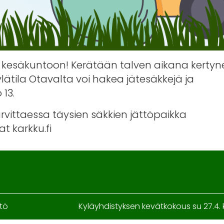
 kesäkuntoon! Kerätään talven aikana kertyn
Kylätila Otavalta voi hakea jätesäkkejä ja
 13.
arvittaessa täysien säkkien jättöpaikka
t karkku.fi
ntö
Kyläyhdistyksen kevätkokous su 27.4. k