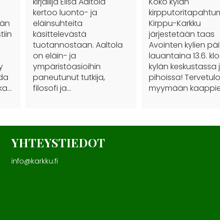
kirjailija Elisa Aaltola
Koko kylän
kertoo luonto- ja
kirpputoritapaht
sän
eläinsuhteita
Kirppu-Karkku
tiin
käsittelevästä
järjestetään taas
tuotannostaan. Aaltola
Avointen kylien pä
on eläin- ja
lauantaina 13.6. klo 
y
ympäristöasioihin
kylän keskustassa 
ida
paneutunut tutkija,
pihoissa! Tervetul
nka…
filosofi ja…
myymään kaappie
YHTEYSTIEDOT
info@karkku.fi