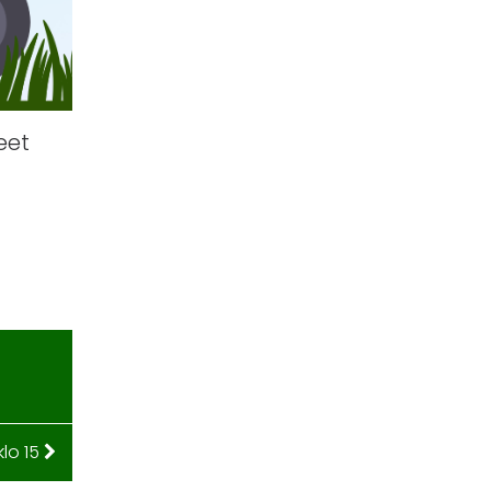
eet
lo 15