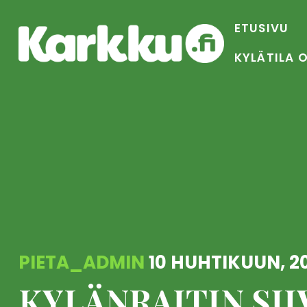
Skip
to
ETUSIVU
content
KYLÄTILA 
PIETA_ADMIN
10 HUHTIKUUN, 2
KYLÄNRAITIN SIIV