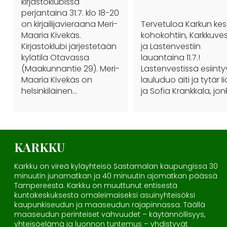
kirjastoklubissa
perjantaina 31.7. klo 18-20
on kirjailijavieraana Meri-
Tervetuloa Karkun ke
Maaria Kivekäs.
kohokohtiin, Karkkuves
Kirjastoklubi järjestetään
ja Lastenvestiin
kylätila Otavassa
lauantaina 11.7.!
(Maakunnantie 29). Meri-
Lastenvestissä esiinty
Maaria Kivekäs on
lauluduo äiti ja tytär I
helsinkiläinen…
ja Sofia Krankkala, jo
KARKKU
Karkku on vireä kyläyhteisö Sastamalan kaupungissa 30
minuutin junamatkan ja 40 minuutin ajomatkan päässä
Tampereesta. Karkku on muuttunut entisestä
kuntakeskuksesta omaleimaiseksi asuinyhteisöksi
kaupunkiseudun ja maaseudun rajapinnassa. Täällä
maaseudun perinteiset vahvuudet – käytännöllisyys,
yhteisöelämä ja luonnon tuntemus – yhdistyvät