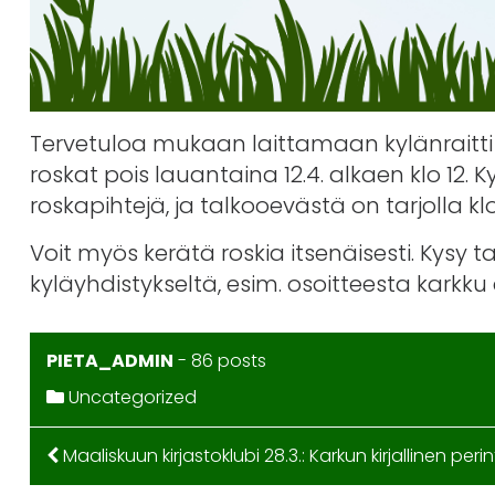
Tervetuloa mukaan laittamaan kylänraitti
roskat pois lauantaina 12.4. alkaen klo 12. 
roskapihtejä, ja talkooevästä on tarjolla klo
Voit myös kerätä roskia itsenäisesti. Kysy t
kyläyhdistykseltä, esim. osoitteesta karkku a
PIETA_ADMIN
-
86 posts
Uncategorized
ARTIKKELIEN
Maaliskuun kirjastoklubi 28.3.: Karkun kirjallinen peri