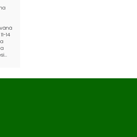
uma
ivänä
11-14
ja
oa
si…