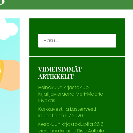
Haku:
VIIMEISIMMÄT
ARTIKKELIT
Heinäkuun kirjastoklubi:
kirjailijavieraana Meri-Maaria
Kivekäs
Karkkuvesti ja Lastenvesti
lauantaina 11.7.2026
Kesäkuun kirjastoklubilla 26.6.
vieraana kirjailija Elisa Aaltola