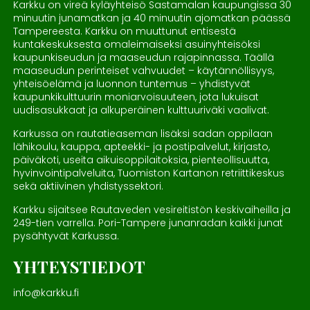
Karkku on vireä kyläyhteisö Sastamalan kaupungissa 30
minuutin junamatkan ja 40 minuutin ajomatkan päässä
Tampereesta. Karkku on muuttunut entisestä
kuntakeskuksesta omaleimaiseksi asuinyhteisöksi
kaupunkiseudun ja maaseudun rajapinnassa. Täällä
maaseudun perinteiset vahvuudet – käytännöllisyys,
yhteisöelämä ja luonnon tuntemus – yhdistyvät
kaupunkikulttuurin moniarvoisuuteen, jota lukuisat
uudisasukkaat ja alkuperäinen kulttuuriväki vaalivat.
Karkussa on rautatieaseman lisäksi sadan oppilaan
lähikoulu, kauppa, apteekki- ja postipalvelut, kirjasto,
päiväkoti, useita aikuisoppilaitoksia, pienteollisuutta,
hyvinvointipalveluita, Tuomiston Kartanon retriittikeskus
sekä aktiivinen yhdistyssektori.
Karkku sijaitsee Rautaveden vesireitistön keskivaiheilla ja
249-tien varrella. Pori-Tampere junanradan kaikki junat
pysähtyvät Karkussa.
YHTEYSTIEDOT
info@karkku.fi