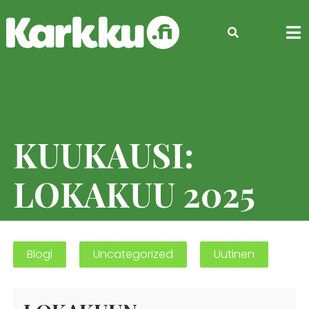
Skip
to
content
KUUKAUSI:
LOKAKUU 2025
Blogi
Uncategorized
Uutinen