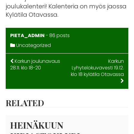
joulukalenteri! Kalenteria on myös jaossa
Kylätila Otavassa.
PIETA_ADMIN
-
86 posts
Uncategorized
ARTIKKELIEN
Karkun joulunavaus
Karkun
28.11. klo 18-20
Lyhytelokuvavesti 19.12.
SELAUS
klo 18 kylätila Otavassa
RELATED
HEINÄKUUN