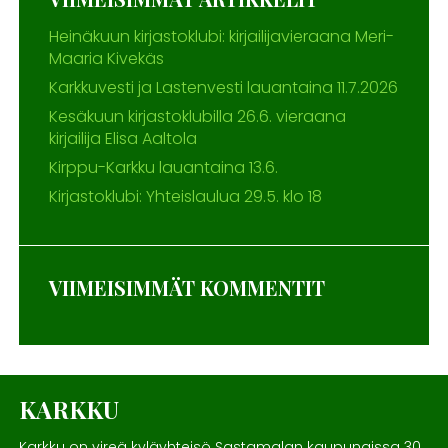
Heinäkuun kirjastoklubi: kirjailijavieraana Meri-
Maaria Kivekäs
Karkkuvesti ja Lastenvesti lauantaina 11.7.2026
Kesäkuun kirjastoklubilla 26.6. vieraana
kirjailija Elisa Aaltola
Kirppu-Karkku lauantaina 13.6.
Kirjastoklubi: Yhteislaulua 29.5. klo 18
VIIMEISIMMÄT KOMMENTIT
KARKKU
Karkku on vireä kyläyhteisö Sastamalan kaupungissa 30