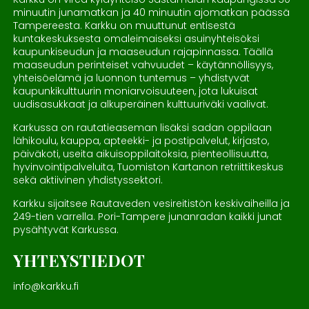
minuutin junamatkan ja 40 minuutin ajomatkan päässä
Tampereesta. Karkku on muuttunut entisestä
kuntakeskuksesta omaleimaiseksi asuinyhteisöksi
kaupunkiseudun ja maaseudun rajapinnassa. Täällä
maaseudun perinteiset vahvuudet – käytännöllisyys,
yhteisöelämä ja luonnon tuntemus – yhdistyvät
kaupunkikulttuurin moniarvoisuuteen, jota lukuisat
uudisasukkaat ja alkuperäinen kulttuuriväki vaalivat.
Karkussa on rautatieaseman lisäksi sadan oppilaan
lähikoulu, kauppa, apteekki- ja postipalvelut, kirjasto,
päiväkoti, useita aikuisoppilaitoksia, pienteollisuutta,
hyvinvointipalveluita, Tuomiston Kartanon retriittikeskus
sekä aktiivinen yhdistyssektori.
Karkku sijaitsee Rautaveden vesireitistön keskivaiheilla ja
249-tien varrella. Pori-Tampere junanradan kaikki junat
pysähtyvät Karkussa.
YHTEYSTIEDOT
info@karkku.fi