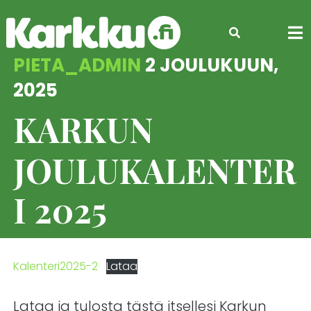
Skip
to
content
PIETA_ADMIN
2 JOULUKUUN,
2025
KARKUN
JOULUKALENTER
I 2025
Kalenteri2025-2
Lataa
Lataa ja tulosta tästä itsellesi Karkun