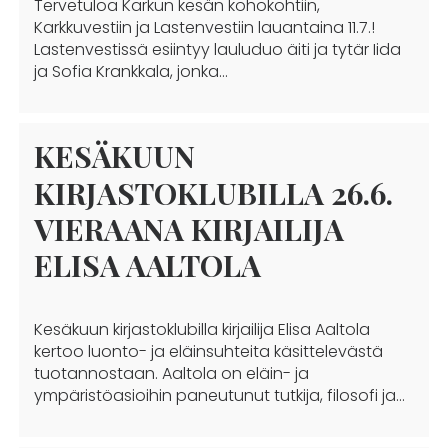
Tervetuloa Karkun kesän kohokohtiin,
Karkkuvestiin ja Lastenvestiin lauantaina 11.7.!
Lastenvestissä esiintyy lauluduo äiti ja tytär Iida
ja Sofia Krankkala, jonka…
KESÄKUUN
KIRJASTOKLUBILLA 26.6.
VIERAANA KIRJAILIJA
ELISA AALTOLA
Kesäkuun kirjastoklubilla kirjailija Elisa Aaltola
kertoo luonto- ja eläinsuhteita käsittelevästä
tuotannostaan. Aaltola on eläin- ja
ympäristöasioihin paneutunut tutkija, filosofi ja…