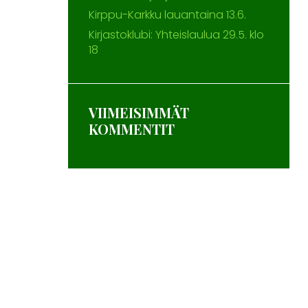
Kirppu-Karkku lauantaina 13.6.
Kirjastoklubi: Yhteislaulua 29.5. klo
18
VIIMEISIMMÄT
KOMMENTIT