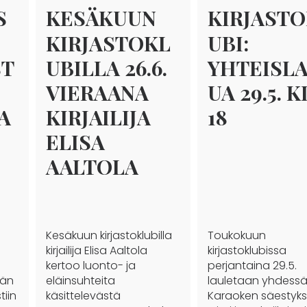
S
KESÄKUUN
KIRJAST
KIRJASTOKL
UBI:
ST
UBILLA 26.6.
YHTEISL
VIERAANA
UA 29.5. 
A
KIRJAILIJA
18
ELISA
AALTOLA
Kesäkuun kirjastoklubilla
Toukokuun
kirjailija Elisa Aaltola
kirjastoklubissa
kertoo luonto- ja
perjantaina 29.5.
sän
eläinsuhteita
lauletaan yhdessä
tiin
käsittelevästä
Karaoken säestykse