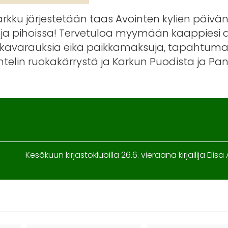
rkku järjestetään taas Avointen kylien päivä
sa ja pihoissa! Tervetuloa myymään kaappiesi 
aikkavarauksia eikä paikkamaksuja, tapahtum
intelin ruokakärrystä ja Karkun Puodista ja Pa
Kesäkuun kirjastoklubilla 26.6. vieraana kirjailija Elisa