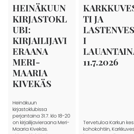
HEINÄKUUN
KARKKUVE
KIRJASTOKL
TI JA
UBI:
LASTENVE
KIRJAILIJAVI
I
ERAANA
LAUANTAIN
MERI-
11.7.2026
MAARIA
KIVEKÄS
Heinäkuun
kirjastoklubissa
perjantaina 31.7. klo 18-20
on kirjailijavieraana Meri-
Tervetuloa Karkun ke
Maaria Kivekäs.
kohokohtiin, Karkkuves