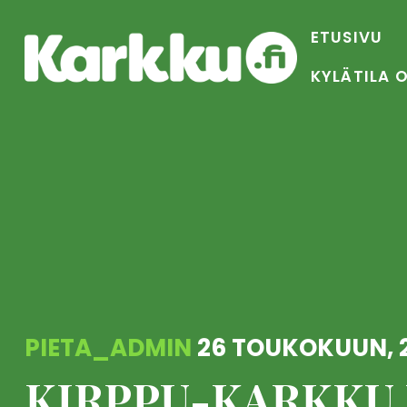
Skip
to
ETUSIVU
content
KYLÄTILA 
PIETA_ADMIN
26 TOUKOKUUN, 
KIRPPU-KARKKU L