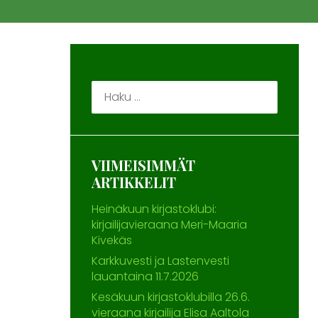
Haku:
VIIMEISIMMÄT
ARTIKKELIT
Heinäkuun kirjastoklubi:
kirjailijavieraana Meri-Maaria
Kivekäs
Karkkuvesti ja Lastenvesti
lauantaina 11.7.2026
Kesäkuun kirjastoklubilla 26.6.
vieraana kirjailija Elisa Aaltola