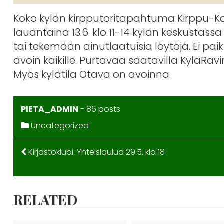
Koko kylän kirpputoritapahtuma Kirppu-Ka
lauantaina 13.6. klo 11-14 kylän keskustas
tai tekemään ainutlaatuisia löytöjä. Ei p
avoin kaikille. Purtavaa saatavilla KyläRav
Myös kylätila Otava on avoinna.
PIETA_ADMIN
-
86 posts
Uncategorized
ARTIKKELIEN
Kirjastoklubi: Yhteislaulua 29.5. klo 18
SELAUS
RELATED