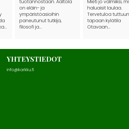
tuotannostaan. Aaltola
Mieti jo valmiiksi, m
on eläin- ja
haluaisit laulaa.
y
ympäristöasioihin
Tervetuloa tuttuu
ida
paneutunut tutkija,
tapaan kylätila
nka…
filosofi ja…
Otavaan…
YHTEYSTIEDOT
info@karkku.fi