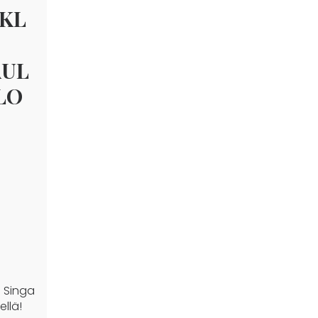
OKL
AUL
KLO
 Singa
llä!