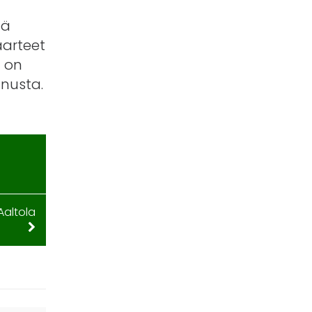
nä
aarteet
a on
nnusta.
 Aaltola