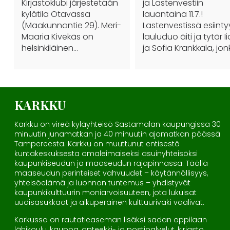
Kirjastoklubi järjestetään
ja Lastenvestiin
kylätila Otavassa
lauantaina 11.7.!
(Maakunnantie 29). Meri-
Lastenvestissä esiinty
Maaria Kivekäs on
lauluduo äiti ja tytär I
helsinkiläinen…
ja Sofia Krankkala, jo
KARKKU
Karkku on vireä kyläyhteisö Sastamalan kaupungissa 30
minuutin junamatkan ja 40 minuutin ajomatkan päässä
Tampereesta. Karkku on muuttunut entisestä
kuntakeskuksesta omaleimaiseksi asuinyhteisöksi
kaupunkiseudun ja maaseudun rajapinnassa. Täällä
maaseudun perinteiset vahvuudet – käytännöllisyys,
yhteisöelämä ja luonnon tuntemus – yhdistyvät
kaupunkikulttuurin moniarvoisuuteen, jota lukuisat
uudisasukkaat ja alkuperäinen kulttuuriväki vaalivat.
Karkussa on rautatieaseman lisäksi sadan oppilaan
lähikoulu, kauppa, apteekki- ja postipalvelut, kirjasto,