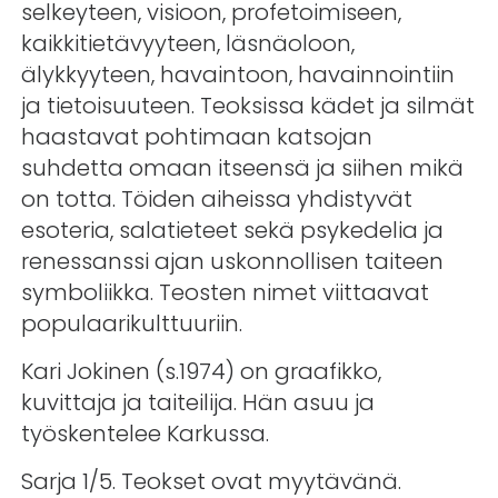
selkeyteen, visioon, profetoimiseen,
kaikkitietävyyteen, läsnäoloon,
älykkyyteen, havaintoon, havainnointiin
ja tietoisuuteen. Teoksissa kädet ja silmät
haastavat pohtimaan katsojan
suhdetta omaan itseensä ja siihen mikä
on totta. Töiden aiheissa yhdistyvät
esoteria, salatieteet sekä psykedelia ja
renessanssi ajan uskonnollisen taiteen
symboliikka. Teosten nimet viittaavat
populaarikulttuuriin.
Kari Jokinen (s.1974) on graafikko,
kuvittaja ja taiteilija. Hän asuu ja
työskentelee Karkussa.
Sarja 1/5. Teokset ovat myytävänä.