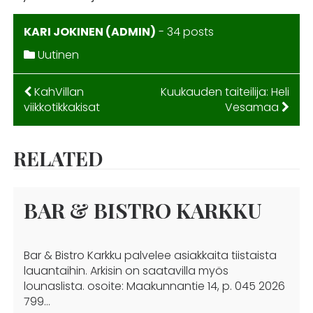
KARI JOKINEN (ADMIN)
-
34 posts
Uutinen
ARTIKKELIEN
KahVillan
Kuukauden taiteilija: Heli
viikkotikkakisat
Vesamaa
SELAUS
RELATED
BAR & BISTRO KARKKU
Bar & Bistro Karkku palvelee asiakkaita tiistaista
lauantaihin. Arkisin on saatavilla myös
lounaslista. osoite: Maakunnantie 14, p. 045 2026
799…