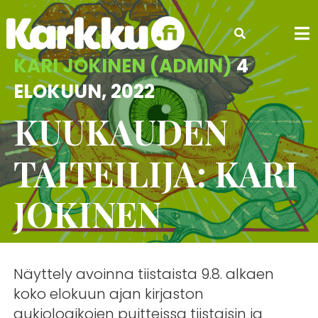
Skip
to
content
KARI JOKINEN (ADMIN)
4
ELOKUUN, 2022
KUUKAUDEN
TAITEILIJA: KARI
JOKINEN
Näyttely avoinna tiistaista 9.8. alkaen
koko elokuun ajan kirjaston
aukioloaikojen puitteissa tiistaisin ja