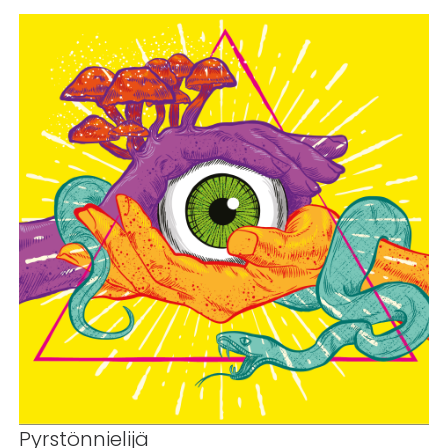
Pyrstönnielijä