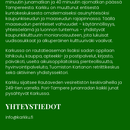
minuutin junamatkan ja 40 minuutin ajomatkan päässä
Tampereesta. Karkku on muuttunut entisestä
kuntakeskuksesta omaleimaiseksi asuinyhteisöksi
kaupunkiseudun ja maaseudun rajapinnassa. Täällä
maaseudun perinteiset vahvuudet – käytännöllisyys,
yhteisöelämä ja luonnon tuntemus – yhdistyvät
kaupunkikulttuurin moniarvoisuuteen, jota lukuisat
uudisasukkaat ja alkuperäinen kulttuuriväki vaalivat.
Karkussa on rautatieaseman lisäksi sadan oppilaan
lähikoulu, kauppa, apteekki- ja postipalvelut, kirjasto,
päiväkoti, useita aikuisoppilaitoksia, pienteollisuutta,
hyvinvointipalveluita, Tuomiston Kartanon retriittikeskus
sekä aktiivinen yhdistyssektori.
Karkku sijaitsee Rautaveden vesireitistön keskivaiheilla ja
249-tien varrella. Pori-Tampere junanradan kaikki junat
pysähtyvät Karkussa.
YHTEYSTIEDOT
info@karkku.fi