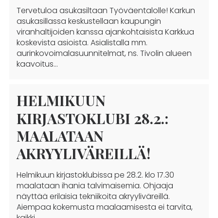
Tervetuloa asukasiltaan Työväentalolle! Karkun
asukasillassa keskustellaan kaupungin
viranhaltijoiden kanssa ajankohtaisista Karkkua
koskevista asioista. Asialistalla mm.
aurinkovoimalasuunnitelmat, ns. Tivolin alueen
kaavoitus…
HELMIKUUN
KIRJASTOKLUBI 28.2.:
MAALATAAN
AKRYYLIVÄREILLÄ!
Helmikuun kirjastoklubissa pe 28.2. klo 17.30
maalataan ihania talvimaisemia. Ohjaaja
näyttää erilaisia tekniikoita akryyliväreillä.
Aiempaa kokemusta maalaamisesta ei tarvita,
kaikki…