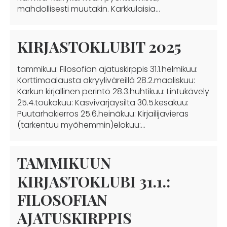
mahdollisesti muutakin. Karkkulaisia…
KIRJASTOKLUBIT 2025
tammikuu: Filosofian ajatuskirppis 31.1.helmikuu:
Korttimaalausta akryyliväreillä 28.2.maaliskuu:
Karkun kirjallinen perintö 28.3.huhtikuu: Lintukävely
25.4.toukokuu: Kasvivärjäysilta 30.5.kesäkuu:
Puutarhakierros 25.6.heinäkuu: Kirjailijavieras
(tarkentuu myöhemmin)elokuu:…
TAMMIKUUN
KIRJASTOKLUBI 31.1.:
FILOSOFIAN
AJATUSKIRPPIS