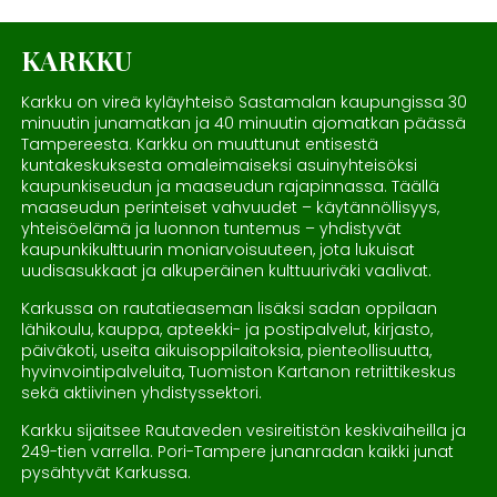
KARKKU
Karkku on vireä kyläyhteisö Sastamalan kaupungissa 30
minuutin junamatkan ja 40 minuutin ajomatkan päässä
Tampereesta. Karkku on muuttunut entisestä
kuntakeskuksesta omaleimaiseksi asuinyhteisöksi
kaupunkiseudun ja maaseudun rajapinnassa. Täällä
maaseudun perinteiset vahvuudet – käytännöllisyys,
yhteisöelämä ja luonnon tuntemus – yhdistyvät
kaupunkikulttuurin moniarvoisuuteen, jota lukuisat
uudisasukkaat ja alkuperäinen kulttuuriväki vaalivat.
Karkussa on rautatieaseman lisäksi sadan oppilaan
lähikoulu, kauppa, apteekki- ja postipalvelut, kirjasto,
päiväkoti, useita aikuisoppilaitoksia, pienteollisuutta,
hyvinvointipalveluita, Tuomiston Kartanon retriittikeskus
sekä aktiivinen yhdistyssektori.
Karkku sijaitsee Rautaveden vesireitistön keskivaiheilla ja
249-tien varrella. Pori-Tampere junanradan kaikki junat
pysähtyvät Karkussa.