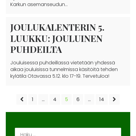
Karkun asemanseudun…
JOULUKALENTERIN 5.
LUUKKU: JOULUINEN
PUHDEILTA
Jouluisessa puhdeillassa vietetään yhdessä
aikaa jouluisissa tunnelmissa käsitöitä tehden
kylätila Otavassa 5.12. klo 17-19. Tervetuloa!
ARTIKKELIEN
1
…
4
5
6
…
14
SIVUTUS
Haku: