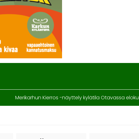
Merikarhun Kierros -näyttely kylätila Otavassa elok