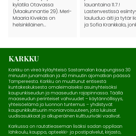
kylätila Otavassa
lauantaina 11.7.!
(Maakunnantie 29). Meri-
Lastenvestissä esiinty
Maaria Kivekäs on
lauluduo äiti ja tytär I
helsinkiläinen…
ja Sofia Krankkala, jo
KARKKU
Karkku on vireä kyläyhteisö Sastamalan kaupungissa 30
minuutin junamatkan ja 40 minuutin ajomatkan päässä
Tampereesta. Karkku on muuttunut entisestä
kuntakeskuksesta omaleimaiseksi asuinyhteisöksi
kaupunkiseudun ja maaseudun rajapinnassa. Täällä
maaseudun perinteiset vahvuudet – käytännöllisyys,
yhteisöelämä ja luonnon tuntemus – yhdistyvät
kaupunkikulttuurin moniarvoisuuteen, jota lukuisat
uudisasukkaat ja alkuperäinen kulttuuriväki vaalivat.
Karkussa on rautatieaseman lisäksi sadan oppilaan
lähikoulu, kauppa, apteekki- ja postipalvelut, kirjasto,