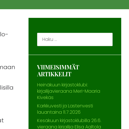
llo-
Haku:
VIIMEISIMMÄT
lemaan
ARTIKKELIT
Heinäkuun kirjastoklubi:
silla
kirjailijavieraana Meri-Maaria
Kivekäs
Karkkuvesti ja Lastenvesti
lauantaina 11.7.2026
ät
Kesäkuun kirjastoklubilla 26.6.
vieraana kirjailija Elisa Aaltola