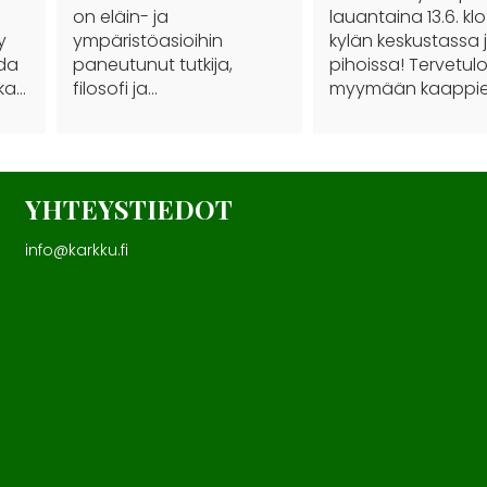
on eläin- ja
lauantaina 13.6. klo 
y
ympäristöasioihin
kylän keskustassa 
ida
paneutunut tutkija,
pihoissa! Tervetul
nka…
filosofi ja…
myymään kaappie
YHTEYSTIEDOT
info@karkku.fi