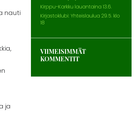
Kirppu-Karkku lauantaina 13.6.
ja nauti
Kirjastoklubi: Yhteislaulua 29.5. klo
18
kia,
VIIMEISIMMÄT
KOMMENTIT
en
a ja