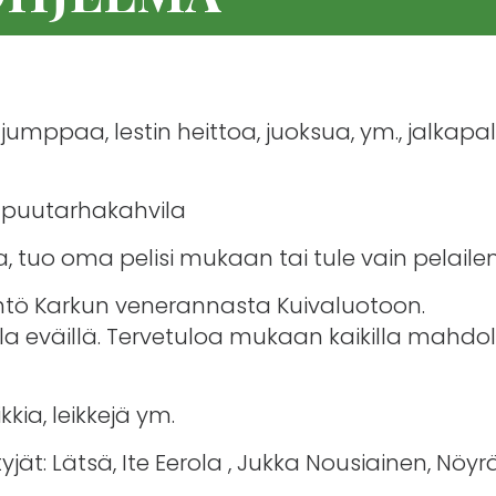
t, jumppaa, lestin heittoa, juoksua, ym., jalkapa
an puutarhakahvila
ilta, tuo oma pelisi mukaan tai tule vain pelai
lähtö Karkun venerannasta Kuivaluotoon.
a eväillä. Tervetuloa mukaan kaikilla mahdolli
ikkia, leikkejä ym.
intyjät: Lätsä, Ite Eerola , Jukka Nousiainen, Nöyr