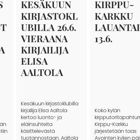
S
KESÄKUUN
KIRPPU-
KIRJASTOKL
KARKKU
ST
UBILLA 26.6.
LAUANTA
VIERAANA
13.6.
A
KIRJAILIJA
ELISA
AALTOLA
Kesäkuun kirjastoklubilla
kirjailija Elisa Aaltola
Koko kylän
kertoo luonto- ja
kirpputoritapaht
sän
eläinsuhteita
Kirppu-Karkku
tiin
käsittelevästä
järjestetään taas
tuotannostaan. Aaltola
Avointen kylien pä