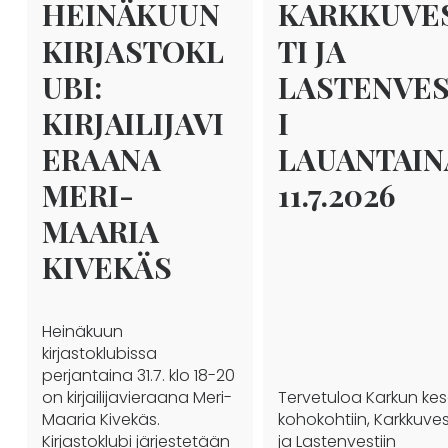
HEINÄKUUN
KARKKUVE
KIRJASTOKL
TI JA
UBI:
LASTENVE
KIRJAILIJAVI
I
ERAANA
LAUANTAIN
MERI-
11.7.2026
MAARIA
KIVEKÄS
Heinäkuun
kirjastoklubissa
perjantaina 31.7. klo 18-20
on kirjailijavieraana Meri-
Tervetuloa Karkun ke
Maaria Kivekäs.
kohokohtiin, Karkkuves
Kirjastoklubi järjestetään
ja Lastenvestiin