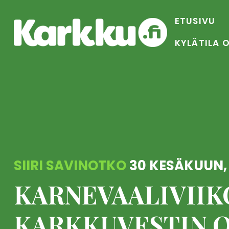
Skip
to
ETUSIVU
content
KYLÄTILA 
SIIRI SAVINOTKO
30 KESÄKUUN,
KARNEVAALIVIIK
KARKKUVESTIN 