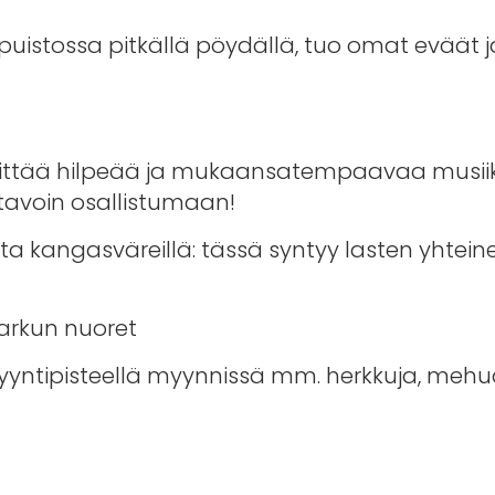
Riihipuistossa pitkällä pöydällä, tuo omat eväät 
esittää hilpeää ja mukaansatempaavaa musiik
tavoin osallistumaan!
ta kangasväreillä: tässä syntyy lasten yhtein
Karkun nuoret
ntipisteellä myynnissä mm. herkkuja, mehu